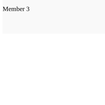
Member 3
Portada
»
Member 3
CONTACT
DERMMATCH FRA
WWW.DERMMATC
INFO@DERMMAT
CONTACTEZ-NOU